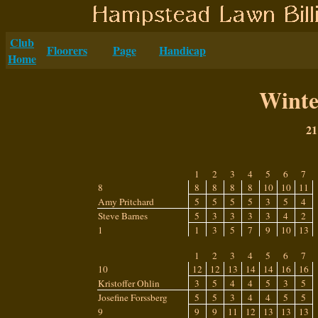
Club
Floorers
Page
Handicap
Home
Winte
21
1
2
3
4
5
6
7
8
8
8
8
8
10
10
11
Amy Pritchard
5
5
5
5
3
5
4
Steve Barnes
5
3
3
3
3
4
2
1
1
3
5
7
9
10
13
1
2
3
4
5
6
7
10
12
12
13
14
14
16
16
Kristoffer Ohlin
3
5
4
4
5
3
5
Josefine Forssberg
5
5
3
4
4
5
5
9
9
9
11
12
13
13
13