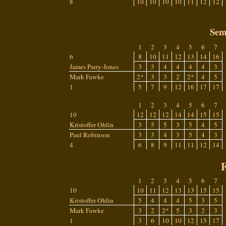
8
10
10
10
10
11
12
12
Sem
1
2
3
4
5
6
7
6
8
10
11
12
13
14
16
James Parry-Jones
3
3
4
4
4
4
3
Mark Fawke
2*
3
3
2
2*
4
5
1
5
7
9
12
16
17
17
1
2
3
4
5
6
7
10
12
12
12
14
14
15
15
Kristoffer Ohlin
3
5
5
3
5
4
5
Paul Robinson
3
3
4
3
5
4
3
4
6
8
9
11
11
12
14
F
1
2
3
4
5
6
7
10
10
11
12
13
13
15
15
Kristoffer Ohlin
5
4
4
4
5
3
5
Mark Fawke
3
2
2*
5
3
2
3
1
3
6
10
10
12
15
17