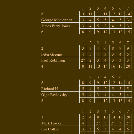
1
2
3
4
5
6
7
8
10
11
11
11
12
12
14
George Maclennan
3
4
5
5
4
5
3
James Parry-Jones
3
4
5
2
4
5
3
6
8
9
9
12
13
13
15
1
2
3
4
5
6
7
2
3
3
4
6
8
9
9
Peter Greene
4
5
4
3
3
4
5
Paul Robinson
2*
2
3
4
3
3
3
4
8
11
13
14
16
18
20
1
2
3
4
5
6
7
8
8
9
9
12
12
14
14
Richard H
5
4
5
2
5
3
5
Olga Pavlovsky
5
4
3
4
4
5
4
8
8
9
11
12
13
13
14
1
2
3
4
5
6
7
1
2
4
8
10
14
16
20
Mark Fawke
4
3
2*
3
2*
3
2*
Lee Collier
3
5
5
5
4
4
5